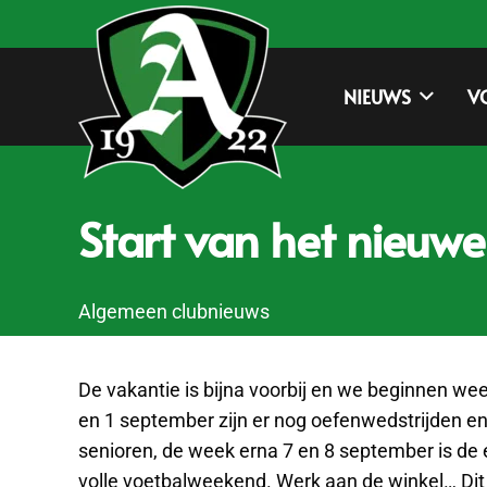
NIEUWS
V
Start van het nieuw
Algemeen clubnieuws
De vakantie is bijna voorbij en we beginnen we
en 1 september zijn er nog oefenwedstrijden en
senioren, de week erna 7 en 8 september is de
volle voetbalweekend. Werk aan de winkel… Dit