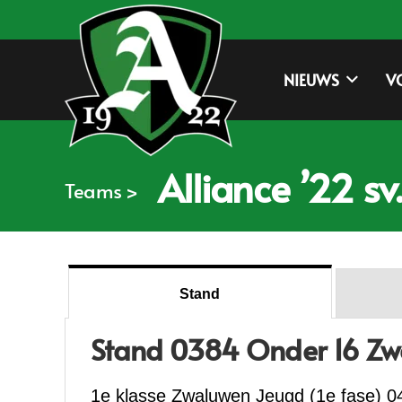
NIEUWS
V
Alliance ’22 sv
Teams >
Stand
Stand 0384 Onder 16 Zwa
1e klasse Zwaluwen Jeugd (1e fase) 0