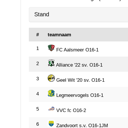
#
teamnaam
1
FC Aalsmeer O16-1
2
Alliance '22 sv. O16-1
3
Geel Wit '20 sv. O16-1
4
Legmeervogels O16-1
5
VVC fc O16-2
6
Zandvoort s.v. O16-1JM