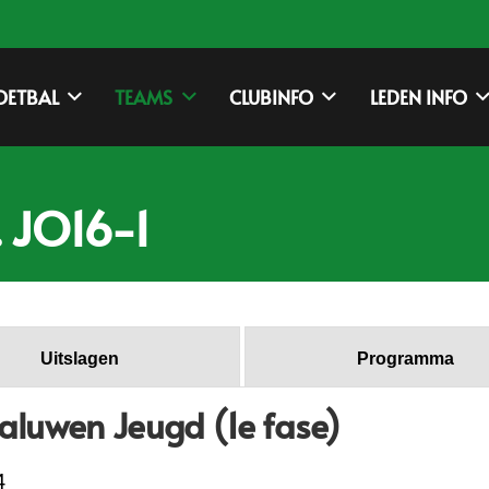
OETBAL
TEAMS
CLUBINFO
LEDEN INFO
. JO16-1
Uitslagen
Programma
luwen Jeugd (1e fase)
4