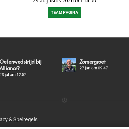
29 augustus 2026 om 14:00
TEAM PAGINA
Oefenwedstrijd bij
Zomergroet
Alliance?
27 jun om 09:47
23 jul om 12:52
vacy & Spelregels