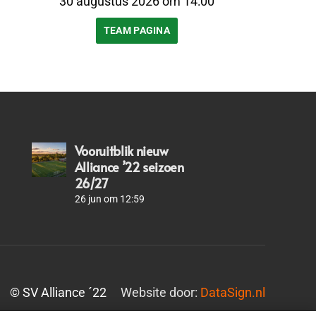
30 augustus 2026 om 14:00
TEAM PAGINA
Vooruitblik nieuw
Alliance ’22 seizoen
26/27
26 jun om 12:59
© SV Alliance ´22
Website door:
DataSign.nl