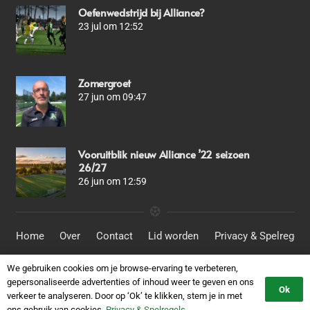
Oefenwedstrijd bij Alliance?
23 jul om 12:52
Zomergroet
27 jun om 09:47
Vooruitblik nieuw Alliance ’22 seizoen
26/27
26 jun om 12:59
Home
Over
Contact
Lid worden
Privacy & Spelregels
We gebruiken cookies om je browse-ervaring te verbeteren,
© SV Alliance ´22
gepersonaliseerde advertenties of inhoud weer te geven en ons
Ok
verkeer te analyseren. Door op ‘Ok’ te klikken, stem je in met
Website door:
DataSign.nl
ons gebruik van cookies.
Privacy & Spelregels