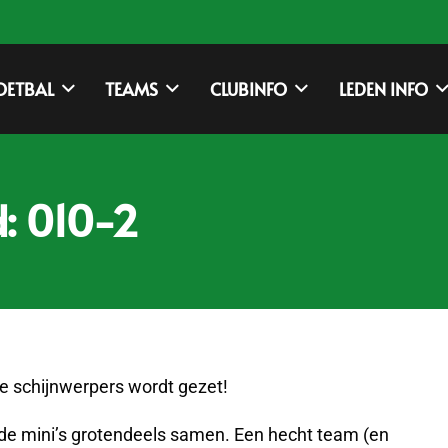
OETBAL
TEAMS
CLUBINFO
LEDEN INFO
: 010-2
de schijnwerpers wordt gezet!
s de mini’s grotendeels samen. Een hecht team (en