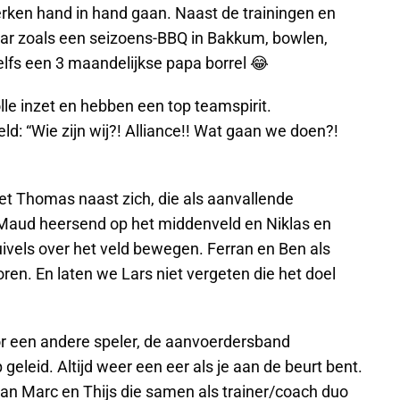
werken hand in hand gaan. Naast de trainingen en
ar zoals een seizoens-BBQ in Bakkum, bowlen,
lfs een 3 maandelijkse papa borrel 😂
olle inzet en hebben een top teamspirit.
ld: “Wie zijn wij?! Alliance!! Wat gaan we doen?!
met Thomas naast zich, die als aanvallende
. Maud heersend op het middenveld en Niklas en
duivels over het veld bewegen. Ferran en Ben als
en. En laten we Lars niet vergeten die het doel
or een andere speler, de aanvoerdersband
eleid. Altijd weer een eer als je aan de beurt bent.
van Marc en Thijs die samen als trainer/coach duo