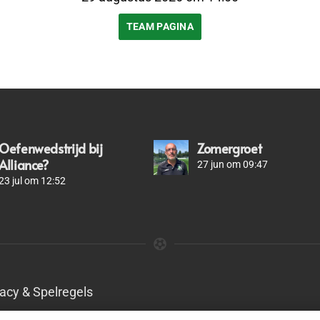
TEAM PAGINA
Oefenwedstrijd bij
Zomergroet
Alliance?
27 jun om 09:47
23 jul om 12:52
vacy & Spelregels