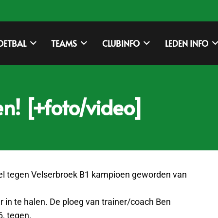
OETBAL
TEAMS
CLUBINFO
LEDEN INFO
n! [+foto/video]
spel tegen Velserbroek B1 kampioen geworden van
r in te halen. De ploeg van trainer/coach Ben
6, tegen.