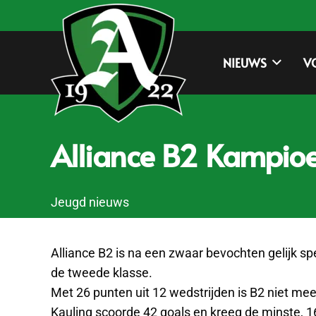
NIEUWS
V
Alliance B2 Kampioe
Jeugd nieuws
Alliance B2 is na een zwaar bevochten gelijk 
de tweede klasse.
Met 26 punten uit 12 wedstrijden is B2 niet mee
Kauling scoorde 42 goals en kreeg de minste, 1