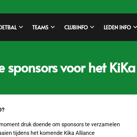
OETBAL
TEAMS
CLUBINFO
LEDEN INFO
e sponsors voor het KiKa
D?
t moment druk doende om sponsors te verzamelen
aien tijdens het komende Kika Alliance