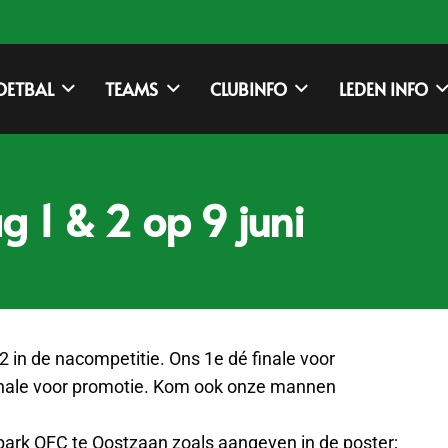
OETBAL
TEAMS
CLUBINFO
LEDEN INFO
 1 & 2 op 9 juni
 in de nacompetitie. Ons 1e dé finale voor
 finale voor promotie. Kom ook onze mannen
park OFC te Oostzaan zoals aangeven in de poster;