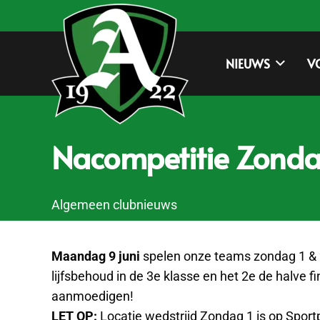
NIEUWS
V
Nacompetitie Zondag
Algemeen clubnieuws
Maandag 9 juni
spelen onze teams zondag 1 & 2
lijfsbehoud in de 3e klasse en het 2e de halve
aanmoedigen!
LET OP:
Locatie wedstrijd Zondag 1 is op Sport