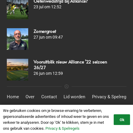
Oefenwedstrijd bij Alliance?
23 jul om 12:52
Zomergroet
27 jun om 09:47
Vooruitblik nieuw Alliance ’22 seizoen
26/27
26 jun om 12:59
Home
Over
Contact
Lid worden
Privacy & Spelregels
We gebruiken cookies om je browse-ervaring te verbeteren,
© SV Alliance ´22
gepersonaliseerde advertenties of inhoud weer te geven en ons
Ok
verkeer te analyseren. Door op ‘Ok’ te klikken, stem je in met
Website door:
DataSign.nl
ons gebruik van cookies.
Privacy & Spelregels